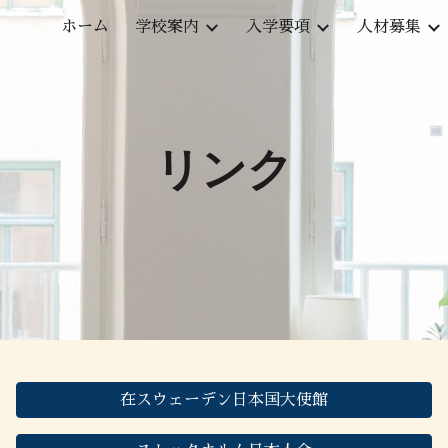
ホーム
学校案内
入学要項
人材募集
ip to main content
Skip to navigat
リンク
在スウェーデン日本国大使館